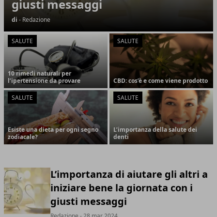
giusti messaggi
di
- Redazione
SALUTE
SALUTE
10 rimedi naturali per
l’ipertensione da provare
CBD: cos’è e come viene prodotto
SALUTE
SALUTE
Esiste una dieta per ogni segno
L’importanza della salute dei
zodiacale?
denti
L’importanza di aiutare gli altri a
iniziare bene la giornata con i
giusti messaggi
Redazione
- 28 mar 2024