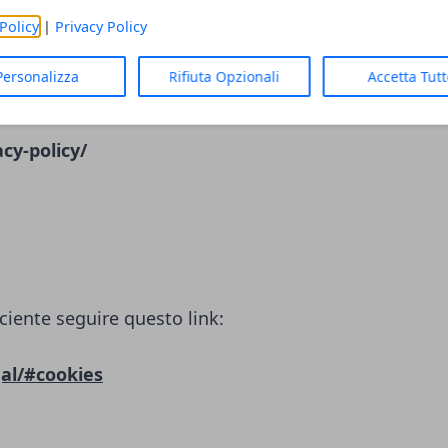
Policy
|
Privacy Policy
LC)
Personalizza
Rifiuta Opzionali
Accetta Tut
ciente seguire questo link:
cy-policy/
ciente seguire questo link:
al/#cookies