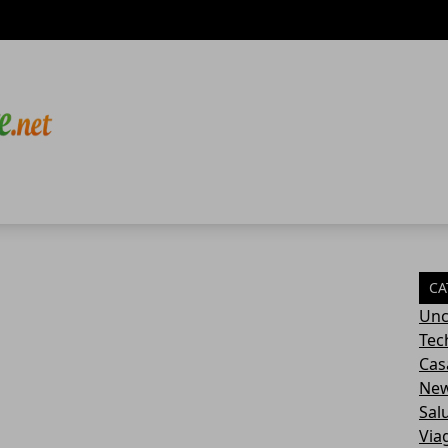
CA
Unc
Tec
Cas
Ne
Sal
Via