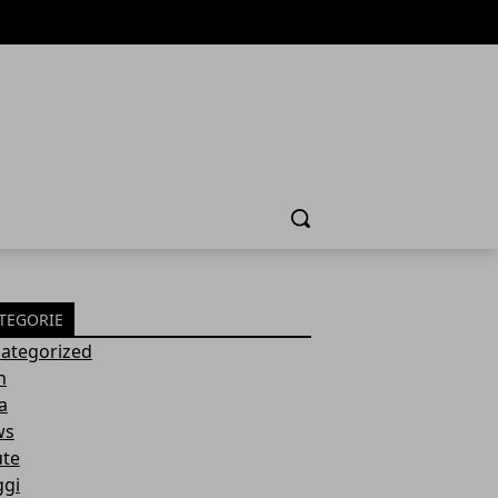
Cerca
TEGORIE
ategorized
h
a
ws
ute
ggi