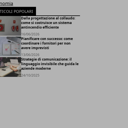
nomia
TICOLI POPOLARI
Dalla progettazione al collaudo:
come si costruisce un sistema
antincendio efficiente
16/06/2026
Pianificare con successo: come
coordinare i fornitori per non
avere imprevisti
13/06/2026
Strategie di comunicazione: il
linguaggio invisibile che guida le
aziende moderne
24/10/2025