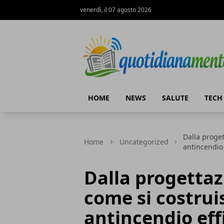
venerdì, il 07 agosto 2026
Quotidianamente.net
HOME
NEWS
SALUTE
TECH
Dalla proget
Home
Uncategorized
antincendio 
Dalla progettaz
come si costrui
antincendio eff