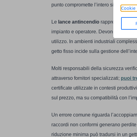
punto compromette l’intero sistema.
Cookie 
Le
lance antincendio
rappresentano il p
impianto e operatore. Devono garantire e
utilizzo. In ambienti industriali compless
getto fisso incide sulla gestione dell’int
Molti responsabili della sicurezza verifi
attraverso fornitori specializzati;
puoi t
certificate utilizzate in contesti produt
sul prezzo, ma su compatibilità con l’imp
Un errore comune riguarda l’accoppiamen
raccordi non conformi generano perdite d
riduzione minima può tradursi in un getto