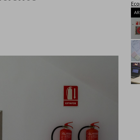
Eco
AR