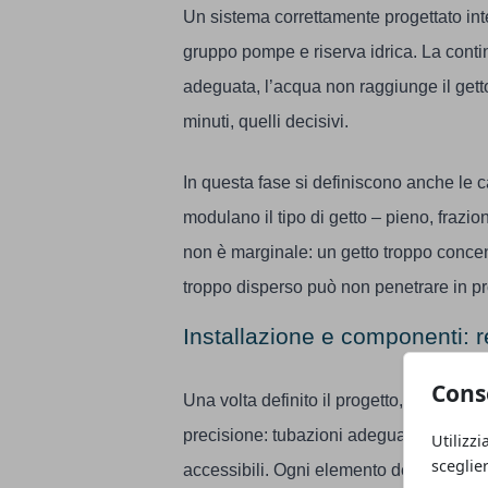
Un sistema correttamente progettato in
gruppo pompe e riserva idrica. La conti
adeguata, l’acqua non raggiunge il gett
minuti, quelli decisivi.
In questa fase si definiscono anche le c
modulano il tipo di getto – pieno, frazio
non è marginale: un getto troppo concent
troppo disperso può non penetrare in pr
Installazione e componenti: r
Cons
Una volta definito il progetto, si passa 
precisione: tubazioni adeguate al diametr
Utilizzi
sceglie
accessibili. Ogni elemento deve rispett