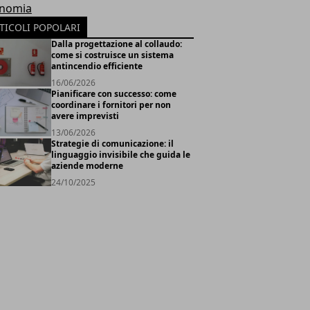
nomia
TICOLI POPOLARI
Dalla progettazione al collaudo:
come si costruisce un sistema
antincendio efficiente
16/06/2026
Pianificare con successo: come
coordinare i fornitori per non
avere imprevisti
13/06/2026
Strategie di comunicazione: il
linguaggio invisibile che guida le
aziende moderne
24/10/2025