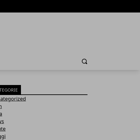
Cerca
TEGORIE
ategorized
h
a
ws
ute
ggi