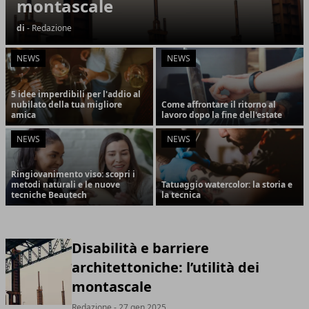
montascale
di
- Redazione
NEWS
NEWS
5 idee imperdibili per l'addio al
nubilato della tua migliore
Come affrontare il ritorno al
amica
lavoro dopo la fine dell'estate
NEWS
NEWS
Ringiovanimento viso: scopri i
metodi naturali e le nuove
Tatuaggio watercolor: la storia e
tecniche Beautech
la tecnica
Disabilità e barriere
architettoniche: l’utilità dei
montascale
Redazione
- 27 gen 2025