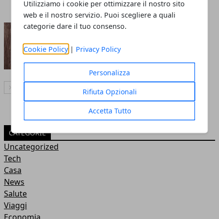
Utilizziamo i cookie per ottimizzare il nostro sito
web e il nostro servizio. Puoi scegliere a quali
categorie dare il tuo consenso.
Perché è importante avere una
termocucina in legno?
Cookie Policy
|
Privacy Policy
Redazione
- 09 nov 2022
Personalizza
Articolo Successivo
Rifiuta Opzionali
Accetta Tutto
CATEGORIE
Uncategorized
Tech
Casa
News
Salute
Viaggi
Economia