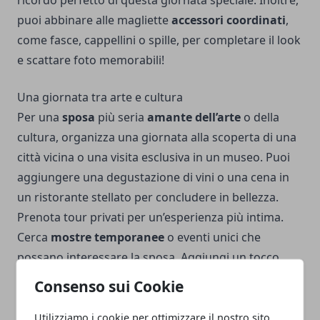
ricordo perfetto di questa giornata speciale. Inoltre,
puoi abbinare alle magliette
accessori coordinati
,
come fasce, cappellini o spille, per completare il look
e scattare foto memorabili!
Una giornata tra arte e cultura
Per una
sposa
più seria
amante dell’arte
o della
cultura, organizza una giornata alla scoperta di una
città vicina o una visita esclusiva in un museo. Puoi
aggiungere una degustazione di vini o una cena in
un ristorante stellato per concludere in bellezza.
Prenota tour privati per un’esperienza più intima.
Cerca
mostre temporanee
o eventi unici che
possano interessare la sposa. Aggiungi un tocco
personale, come un piccolo diario da viaggio da
Consenso sui Cookie
riempire con ricordi della giornata.
Utilizziamo i cookie per ottimizzare il nostro sito