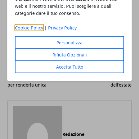
web e il nostro servizio. Puoi scegliere a quali
categorie dare il tuo consenso.
Cookie Policy
|
Privacy Policy
Facebook
Twitter
Whatsapp
Personalizza
Rifiuta Opzionali
Articolo Precedente
Articolo Successivo
Accetta Tutto
Personalizzare la propria
Come affrontare il ritorno
cucina: alcuni strumenti
al lavoro dopo la fine
per renderla unica
dell'estate
Redazione