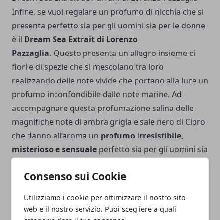
Infine, se vuoi regalare un profumo di nicchia che si
presenta perfetto sia per gli uomini sia per le donne
è il
Dream Sea Extrait di Lorenzo
Pazzaglia.
Questo presenta un allegro insieme di
fiori e di spezie che si mescolano tra loro
realizzando delle note vivide che portano alla luce un
profumo inconfondibile dalle note marine. Ad
accompagnare questa profumazione salina delle
magnifiche note di ambra grigia e sale nero di Cipro
che danno all’aroma un
profumo irresistibile,
misterioso e sensuale
perfetto sia per gli uomini sia
per le donne.
Consenso sui Cookie
Utilizziamo i cookie per ottimizzare il nostro sito
web e il nostro servizio. Puoi scegliere a quali
categorie dare il tuo consenso.