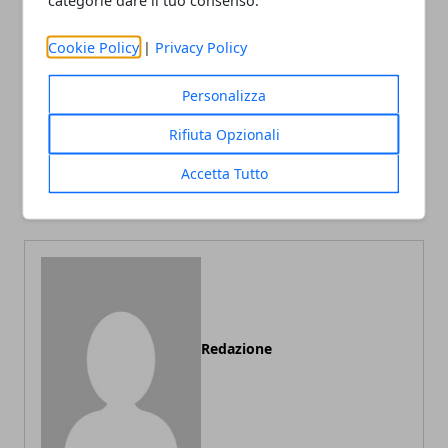
Facebook
Twitter
Whatsapp
Cookie Policy
|
Privacy Policy
Personalizza
Articolo Precedente
Articolo Successivo
Rifiuta Opzionali
Luci di Natale, i migliori
10 rimedi naturali per
consigli per un
l’ipertensione da provare
Accetta Tutto
allestimento da sogno
Redazione