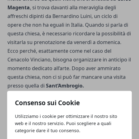
Magenta
, si trova davanti alla meraviglia degli
affreschi dipinti da Bernardino Luini, un ciclo di
opere che non ha eguali in Italia. Quando si parla di
questa chiesa, è necessario ricordare la possibilità di
visitarla su prenotazione da venerdì a domenica.
Ecco perché, esattamente come nel caso del
Cenacolo Vinciano, bisogna organizzare in anticipo il
momento dedicato all’arte. Dopo aver ammirato
questa chiesa, non ci si può far mancare una visita
presso quella di
Sant’Ambrogio.
Consenso sui Cookie
Utilizziamo i cookie per ottimizzare il nostro sito
web e il nostro servizio. Puoi scegliere a quali
Facebook
Twitter
Whatsapp
categorie dare il tuo consenso.