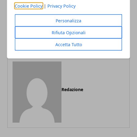
Cookie Policy
|
Privacy Policy
Personalizza
Articolo Precedente
Articolo Successivo
Quali principi attivi deve
Corsi di inglese: come
Rifiuta Opzionali
contenere un buon
sceglierne uno
integratore dimagrante?
Accetta Tutto
Redazione