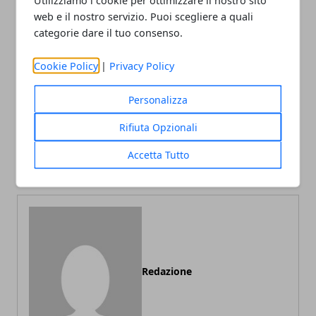
web e il nostro servizio. Puoi scegliere a quali
categorie dare il tuo consenso.
Facebook
Twitter
Whatsapp
Cookie Policy
|
Privacy Policy
Personalizza
Articolo Precedente
Articolo Successivo
Rifiuta Opzionali
Codici a barre, ecco tutti i
Aprire una SRLS senza
vantaggi legati alla loro
notaio? È possibile grazie
Accetta Tutto
introduzione
al DL Semplificazioni
Redazione