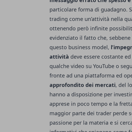
messaggio errato che spesso è 
particolare forma di guadagno. S
trading come un’attività nella qua
ottenendo però infinite possibil
evidenziato il fatto che, sebbene 
questo business model,
l’impeg
attività
deve essere costante e
qualche video su YouTube o segui
fronte ad una piattaforma ed op
approfondito dei mercati
, del 
hanno a disposizione per invest
apprese in poco tempo e la fretta
maggior parte dei trader perde so
passione per la materia e si cer