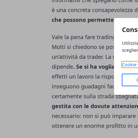
informativi che spiegano come
f
è una concreta consapevolezza 
che possono permettere un’oper
Cons
Vale la pena fare trading online?
Utilizzi
Molti si chiedono se possa esse
sceglie
un’attività da trader. La rispos
Cookie 
dipende
. Se si ha voglia e la p
effetti un lavoro la risposta è sì
inseguono guadagni facili, come s
certamente sulla strada sbagliata.
gestita con le dovute attenzio
necessario: non si può imparare i
ottenere un enorme profitto in u