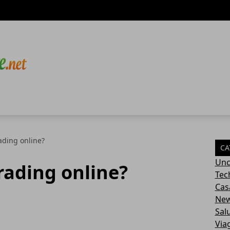
ading online?
CA
Unc
rading online?
Tec
Cas
Ne
Sal
Via