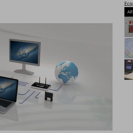
Eco
AR