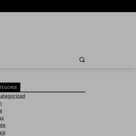
Cerca
TEGORIE
ategorized
h
a
ws
ute
ggi