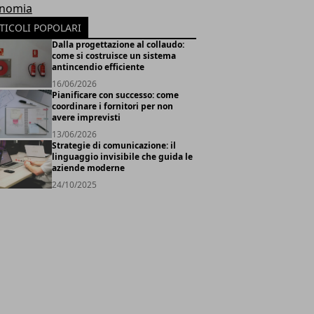
nomia
TICOLI POPOLARI
Dalla progettazione al collaudo:
come si costruisce un sistema
antincendio efficiente
16/06/2026
Pianificare con successo: come
coordinare i fornitori per non
avere imprevisti
13/06/2026
Strategie di comunicazione: il
linguaggio invisibile che guida le
aziende moderne
24/10/2025