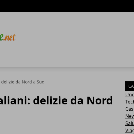
i: delizie da Nord a Sud
CA
Unc
aliani: delizie da Nord
Tec
Cas
Ne
Sal
Via