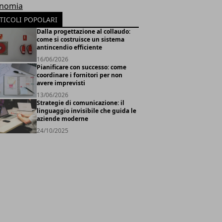
nomia
TICOLI POPOLARI
Dalla progettazione al collaudo:
come si costruisce un sistema
antincendio efficiente
16/06/2026
Pianificare con successo: come
coordinare i fornitori per non
avere imprevisti
13/06/2026
Strategie di comunicazione: il
linguaggio invisibile che guida le
aziende moderne
24/10/2025