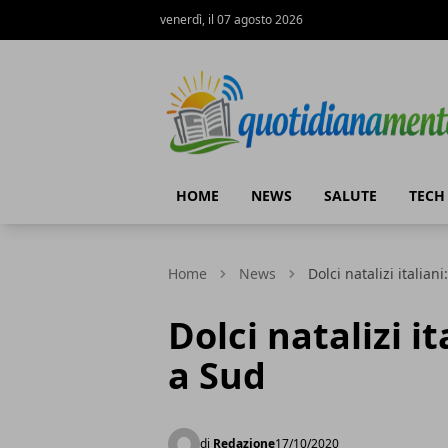
venerdì, il 07 agosto 2026
Quotidianamente.net
HOME
NEWS
SALUTE
TECH
Home
News
Dolci natalizi italian
Dolci natalizi it
a Sud
di
Redazione
17/10/2020