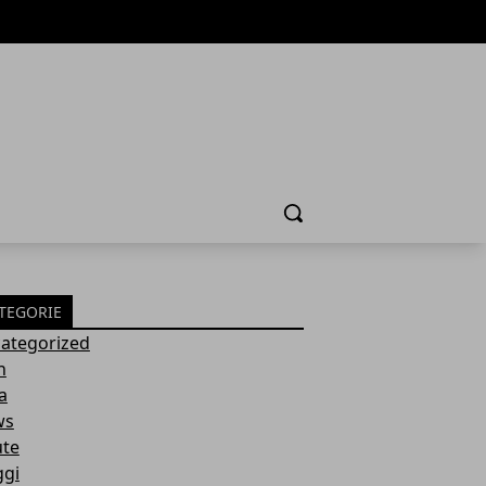
Cerca
TEGORIE
ategorized
h
a
ws
ute
ggi