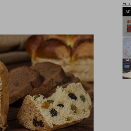
Eco
AR