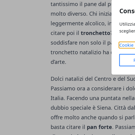
tantissimo il pane dal punto di vis
Cons
molto diverso. Chi inizia questo 
leggermente alcolico, insolito qu
Utilizzi
sceglie
citare poi il
tronchetto
? Ecco un 
soddisfare non solo il palato, ma 
Cookie 
tronchetto natalizio ha delle dec
d’arte.
Dolci natalizi del Centro e del Su
Passiamo ora a considerare i dolc
Italia. Facendo una puntata nell
dubbio speciale è Siena. Città da
offre molto anche quando si parla
basta citare il
pan forte
. Passiam