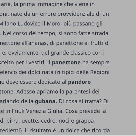
ciaria, la prima immagine che viene in
 Toni, nato da un errore provvidenziale di un
Milano Ludovico il Moro, più passano gli
. Nel corso del tempo, si sono fatte strada
anettone all’ananas, di panettone ai frutti di
 e, ovviamente, del grande classico con i
elto per i vestiti, il
panettone
ha sempre
lenco dei dolci natalizi tipici delle Regioni
no deve essere dedicato al
pandoro
ettone. Adesso apriamo la parentesi dei
parlando della
gubana.
Di cosa si tratta? Di
te in Friuli Venezia Giulia. Cosa prevede la
to di birra, uvette, cedro, noci e grappa
redienti). Il risultato è un dolce che ricorda