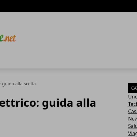
 guida alla scelta
CA
Unc
ttrico: guida alla
Tec
Cas
Ne
Sal
Via