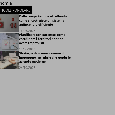
nomia
TICOLI POPOLARI
Dalla progettazione al collaudo:
come si costruisce un sistema
antincendio efficiente
16/06/2026
Pianificare con successo: come
coordinare i fornitori per non
avere imprevisti
13/06/2026
Strategie di comunicazione: il
linguaggio invisibile che guida le
aziende moderne
24/10/2025