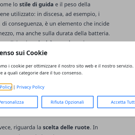
 come lo
stile di guida
e il peso della
ene utilizzato: in discesa, ad esempio, i
, di conseguenza, è un elemento che incide
ezzo, ma anche sulla durata della batteria.
 esplicita: la
velocità massima
che un
enso sui Cookie
rade e piste ciclabili, è pari a 25 km/h,
 ovviamente
fuorilegge
, che riescono a
amo i cookie per ottimizzare il nostro sito web e il nostro servizio.
lta di un utente, considerati i limiti
re a quali categorie dare il tuo consenso.
 non è certamente un elemento da tenere in
Policy
|
Privacy Policy
Personalizza
Rifiuta Opzionali
Accetta Tut
di rilevante importanza, spesso non tenuta
vece, riguarda la
scelta delle ruote
. In