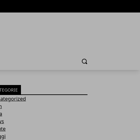
Cerca
TEGORIE
ategorized
h
a
ws
ute
ggi