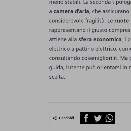
meno stabili. La seconda tipolog
a
camera d’aria
, che assicurano
considerevole fragilità. Le
ruote 
rappresentano il giusto compress
attiene alla
sfera economica
, i
elettrico a pattino elettrico, co
consultando
cosemigliori.it
. Ma 
guida, l’utente può orientarsi 
scelta.
Facebook
Twitter
Whatsapp
Condividi