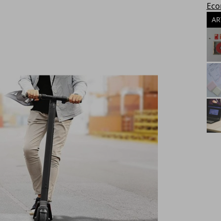
Eco
AR