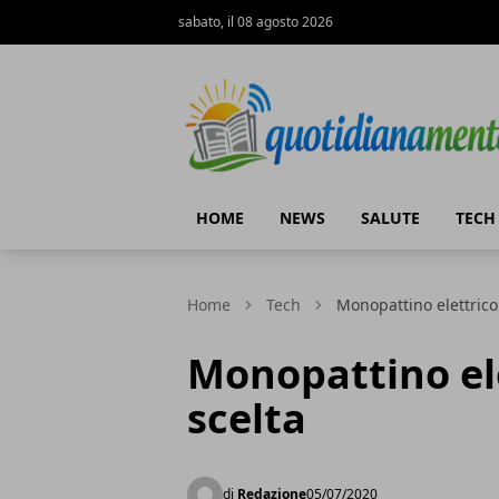
sabato, il 08 agosto 2026
Quotidianamente.net
HOME
NEWS
SALUTE
TECH
Home
Tech
Monopattino elettrico:
Monopattino ele
scelta
di
Redazione
05/07/2020